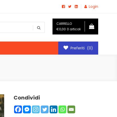
Login
CARRELLO
€0,00
0 articoli
Preferiti
(0)
Condividi