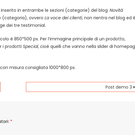
inserito in entrambe le sezioni (categorie) del blog:
Novità
e (categoria), ovvero
La voce dei clienti
, non rientra nel blog ed 
e dei tre testimonial.
colo è 850*500 px. Per l’immagine principale di un prodotto,
r i prodotti
Special
, cioè quelli che vanno nella slider di homepag
 con misura consigliata 1000*800 px.
Post demo 3
tori:
*