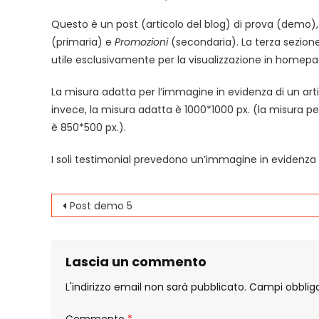
Post
Questo è un post (articolo del blog) di prova (demo), 
demo
(primaria) e
Promozioni
(secondaria). La terza sezion
4
utile esclusivamente per la visualizzazione in homepag
La misura adatta per l’immagine in evidenza di un arti
invece, la misura adatta è 1000*1000 px. (la misura pe
è 850*500 px.).
I soli testimonial prevedono un’immagine in evidenza
Navigazione
Post demo 5
articoli
Lascia un commento
L'indirizzo email non sarà pubblicato.
Campi obbliga
Commento
*