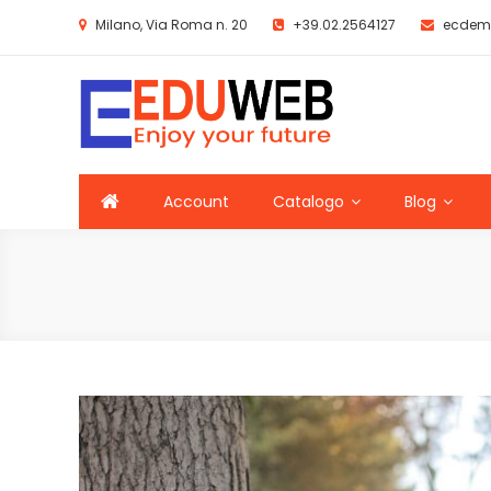
Skip
Milano, Via Roma n. 20
+39.02.2564127
ecdem
to
content
ECDemo EDUWEB
Template ecommerce EDUWEB
Account
Catalogo
Blog