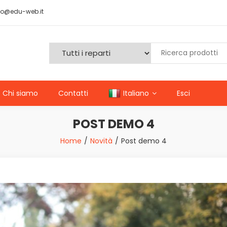
o@edu-web.it
Chi siamo
Contatti
Italiano
Esci
POST DEMO 4
Home
Novità
Post demo 4