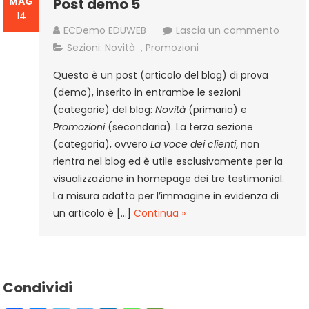
MAG
Post demo 5
14
a
ECDemo EDUWEB
Lascia un commento
Post
Sezioni:
Novità
,
Promozioni
demo
Questo è un post (articolo del blog) di prova
5
(demo), inserito in entrambe le sezioni
(categorie) del blog:
Novità
(primaria) e
Promozioni
(secondaria). La terza sezione
(categoria), ovvero
La voce dei clienti
, non
rientra nel blog ed è utile esclusivamente per la
visualizzazione in homepage dei tre testimonial.
La misura adatta per l’immagine in evidenza di
un articolo è […]
Continua »
Condividi