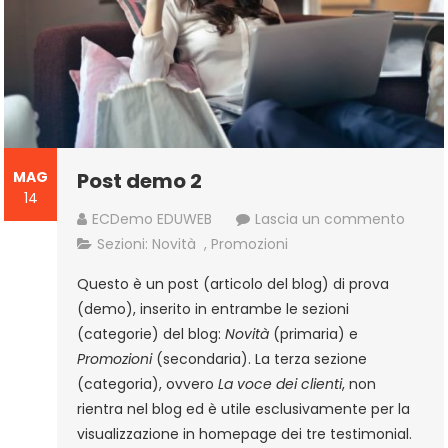
MAG
Post demo 2
14
a
ECDemo EDUWEB
Lascia un commento
Post
Sezioni:
Novità
,
Promozioni
demo
Questo è un post (articolo del blog) di prova
2
(demo), inserito in entrambe le sezioni
(categorie) del blog:
Novità
(primaria) e
Promozioni
(secondaria). La terza sezione
(categoria), ovvero
La voce dei clienti
, non
rientra nel blog ed è utile esclusivamente per la
visualizzazione in homepage dei tre testimonial.