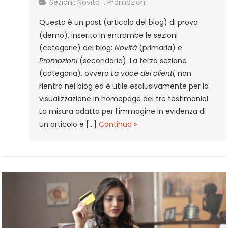
Post
Sezioni:
Novità
,
Promozioni
demo
Questo è un post (articolo del blog) di prova
1
(demo), inserito in entrambe le sezioni
(categorie) del blog:
Novità
(primaria) e
Promozioni
(secondaria). La terza sezione
(categoria), ovvero
La voce dei clienti
, non
rientra nel blog ed è utile esclusivamente per la
visualizzazione in homepage dei tre testimonial.
La misura adatta per l’immagine in evidenza di
un articolo è […]
Continua »