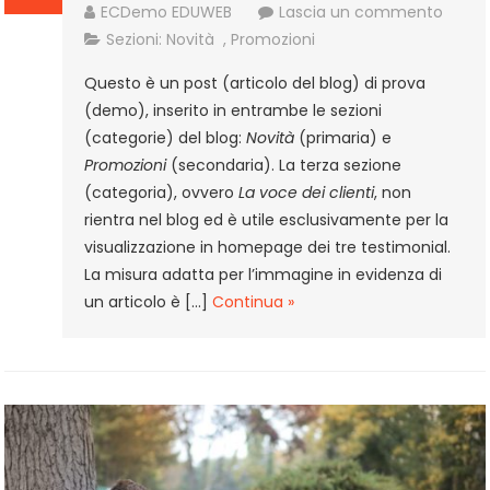
a
ECDemo EDUWEB
Lascia un commento
Post
Sezioni:
Novità
,
Promozioni
demo
Questo è un post (articolo del blog) di prova
3
(demo), inserito in entrambe le sezioni
(categorie) del blog:
Novità
(primaria) e
Promozioni
(secondaria). La terza sezione
(categoria), ovvero
La voce dei clienti
, non
rientra nel blog ed è utile esclusivamente per la
visualizzazione in homepage dei tre testimonial.
La misura adatta per l’immagine in evidenza di
un articolo è […]
Continua »