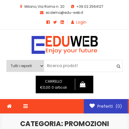
Skip
Milano, Via Roma n. 20
+39.02.2564127
to
ecdemo@edu-web.it
content
Login
ECDemo EDUWEB
Template ecommerce EDUWEB
CARRELLO
€0,00
0 articoli
Preferiti
(0)
CATEGORIA:
PROMOZIONI