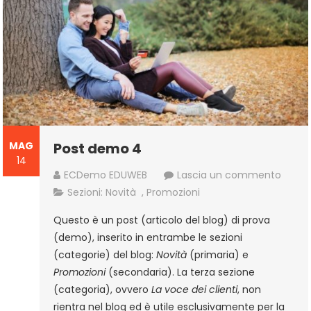
MAG
Post demo 4
14
a
ECDemo EDUWEB
Lascia un commento
Post
Sezioni:
Novità
,
Promozioni
demo
Questo è un post (articolo del blog) di prova
4
(demo), inserito in entrambe le sezioni
(categorie) del blog:
Novità
(primaria) e
Promozioni
(secondaria). La terza sezione
(categoria), ovvero
La voce dei clienti
, non
rientra nel blog ed è utile esclusivamente per la