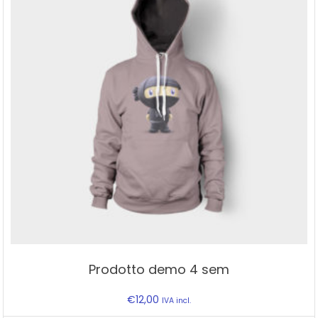
may
be
chosen
on
the
product
page
Prodotto demo 4 sem
€
12,00
IVA incl.