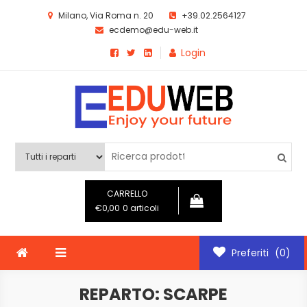
Skip
Milano, Via Roma n. 20
+39.02.2564127
to
ecdemo@edu-web.it
content
Login
ECDemo EDUWEB
Template ecommerce EDUWEB
CARRELLO
€0,00
0 articoli
Preferiti
(0)
REPARTO:
SCARPE