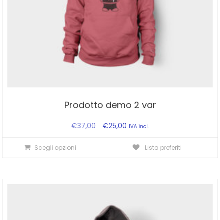
Prodotto demo 2 var
Original
Current
€
37,00
€
25,00
IVA incl.
price
price
This
Scegli opzioni
Lista preferiti
was:
is:
product
€37,00.
€25,00.
has
multiple
variants.
The
options