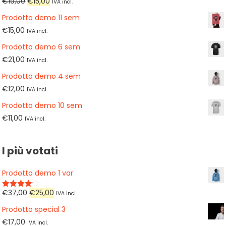
Original
Current
€
19,00
€
15,00
IVA incl.
price
price
Prodotto demo 11 sem
was:
is:
€
15,00
IVA incl.
€19,00.
€15,00.
Prodotto demo 6 sem
€
21,00
IVA incl.
Prodotto demo 4 sem
€
12,00
IVA incl.
Prodotto demo 10 sem
€
11,00
IVA incl.
I più votati
Prodotto demo 1 var
Original
Current
€
37,00
€
25,00
IVA incl.
Valutato
4.00
su
price
price
5
Prodotto special 3
was:
is:
€
17,00
IVA incl.