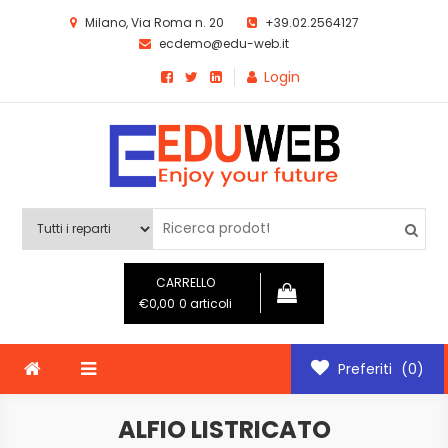
Skip
Milano, Via Roma n. 20
+39.02.2564127
to
ecdemo@edu-web.it
content
Login
ECDemo EDUWEB
Template ecommerce EDUWEB
CARRELLO
€0,00
0 articoli
Preferiti
(0)
ALFIO LISTRICATO