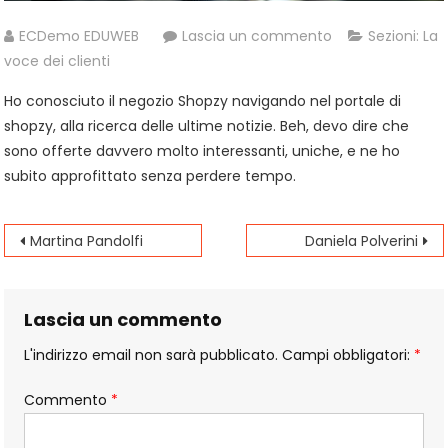
a
ECDemo EDUWEB
Lascia un commento
Sezioni:
La
Alfio
voce dei clienti
Listricato
Ho conosciuto il negozio Shopzy navigando nel portale di
shopzy, alla ricerca delle ultime notizie. Beh, devo dire che
sono offerte davvero molto interessanti, uniche, e ne ho
subito approfittato senza perdere tempo.
Navigazione
Martina Pandolfi
Daniela Polverini
articoli
Lascia un commento
L'indirizzo email non sarà pubblicato.
Campi obbligatori:
*
Commento
*